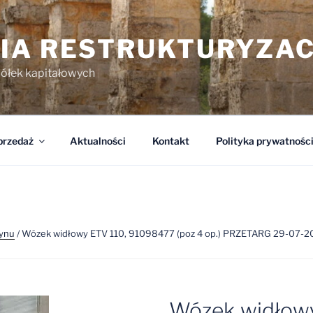
IA RESTRUKTURYZA
półek kapitałowych
przedaż
Aktualności
Kontakt
Polityka prywatnośc
ynu
/ Wózek widłowy ETV 110, 91098477 (poz 4 op.) PRZETARG 29-07-
Wózek widłowy