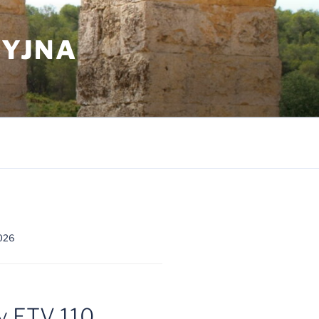
CYJNA
i
2026
 ETV 110,