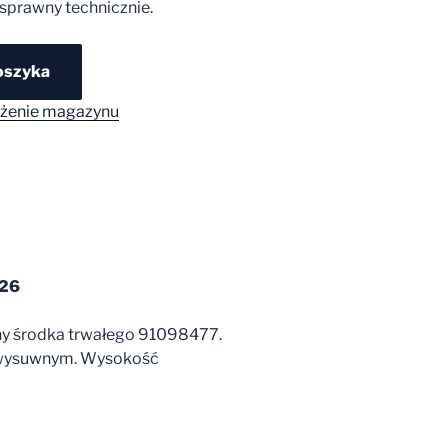
sprawny technicznie.
oszyka
żenie magazynu
026
ny środka trwałego 91098477.
m wysuwnym. Wysokość