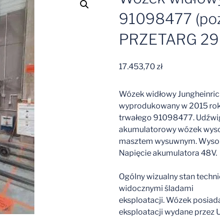
91098477 (poz
PRZETARG 29
17.453,70
zł
Wózek widłowy Jungheinrich
wyprodukowany w 2015 roku
trwałego 91098477. Udźwig 
akumulatorowy wózek wyso
masztem wysuwnym. Wysok
Napięcie akumulatora 48V.
Ogólny wizualny stan techni
widocznymi śladami
eksploatacji. Wózek posia
eksploatacji wydane przez