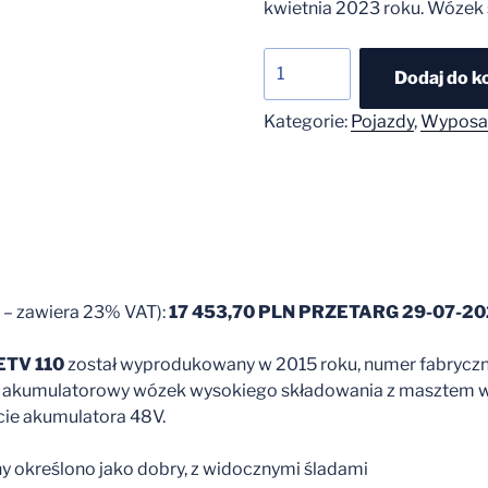
kwietnia 2023 roku. Wózek 
ilość
Dodaj do k
Wózek
widłowy
Kategorie:
Pojazdy
,
Wyposa
ETV
110,
91098477
(poz
4
op.)
PRZETARG
 – zawiera 23% VAT):
17 453,70 PLN PRZETARG 29-07-2
29-
07-
 ETV 110
został wyprodukowany w 2015 roku, numer fabrycz
2026
t to akumulatorowy wózek wysokiego składowania z maszte
cie akumulatora 48V.
ny określono jako dobry, z widocznymi śladami