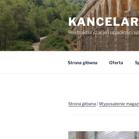
Przejdź
do
KANCELAR
treści
Restrukturyzacje i upadłości s
Strona główna
Oferta
S
Strona główna
/
Wyposażenie magaz