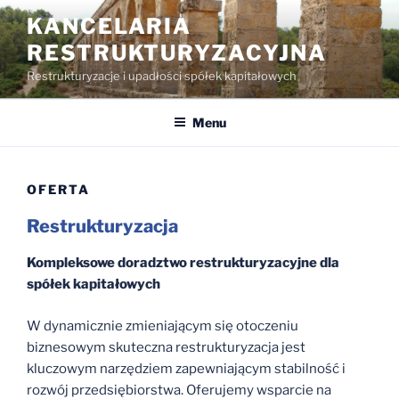
Przejdź
KANCELARIA
do
RESTRUKTURYZACYJNA
treści
Restrukturyzacje i upadłości spółek kapitałowych
Menu
OFERTA
Restrukturyzacja
Kompleksowe doradztwo restrukturyzacyjne dla
spółek kapitałowych
W dynamicznie zmieniającym się otoczeniu
biznesowym skuteczna restrukturyzacja jest
kluczowym narzędziem zapewniającym stabilność i
rozwój przedsiębiorstwa. Oferujemy wsparcie na