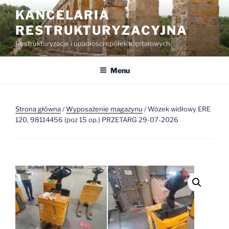
Przejdź
KANCELARIA
do
RESTRUKTURYZACYJNA
treści
Restrukturyzacje i upadłości spółek kapitałowych
Menu
Strona główna
/
Wyposażenie magazynu
/ Wózek widłowy ERE
120, 98114456 (poz 15 op.) PRZETARG 29-07-2026