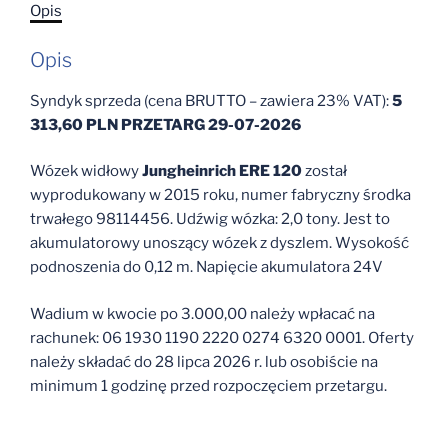
Opis
(poz
15
Opis
op.)
PRZETARG
Syndyk sprzeda (cena BRUTTO – zawiera 23% VAT):
5
29-
313,60 PLN PRZETARG 29-07-2026
07-
2026
Wózek widłowy
Jungheinrich ERE 120
został
wyprodukowany w 2015 roku, numer fabryczny środka
trwałego 98114456. Udźwig wózka: 2,0 tony. Jest to
akumulatorowy unoszący wózek z dyszlem. Wysokość
podnoszenia do 0,12 m. Napięcie akumulatora 24V
Wadium w kwocie po 3.000,00 należy wpłacać na
rachunek: 06 1930 1190 2220 0274 6320 0001. Oferty
należy składać do 28 lipca 2026 r. lub osobiście na
minimum 1 godzinę przed rozpoczęciem przetargu.