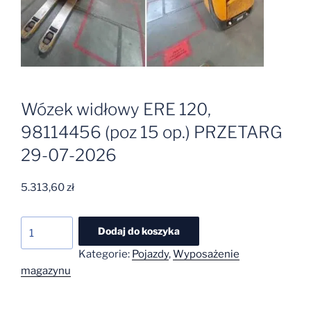
Wózek widłowy ERE 120,
98114456 (poz 15 op.) PRZETARG
29-07-2026
5.313,60
zł
ilość
Dodaj do koszyka
Wózek
Kategorie:
Pojazdy
,
Wyposażenie
widłowy
magazynu
ERE
120,
98114456